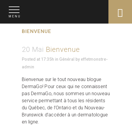
BIENVENUE
20 Mai
Bienvenue
Posted at 17:35h
in
Général
by
effetmonstre-
admin
Bienvenue sur le tout nouveau blogue
DermaGo! Pour ceux qui ne connaissent
pas DermaGo, nous sommes un nouveau
service permettant à tous les résidents
du Québec, de l’Ontario et du Nouveau-
Brunswick d’accéder à un dermatologue
en ligne.